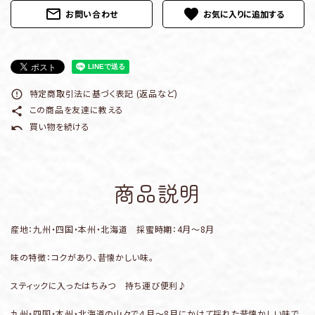
mail_outline
favorite
お問い合わせ
特定商取引法に基づく表記 (返品など)
error_outline
この商品を友達に教える
share
買い物を続ける
undo
商品説明
産地：九州・四国・本州・北海道 採蜜時期：4月～8月
味の特徴：コクがあり、昔懐かしい味。
スティックに入ったはちみつ 持ち運び便利♪
九州・四国・本州・北海道の山々で４月～8月にかけて採れた昔懐かしい味で