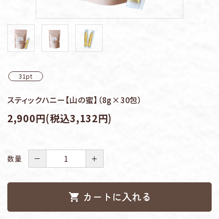
ギフトセット
ヒグチ園について
よくある質問
31pt
お問い合わせ
スティックハニー【山の蜜】（8g×30包）
0120‐512‐710
call
2,900円(税込3,132円)
schedule
－
＋
数量
カートに入れる
shopping_cart