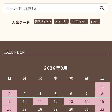
search
国産はちみつ
プロポリス
のどはちみつ
山みつ
人気ワード
CALENDER
2026年8月
日
月
火
水
木
金
土
1
2
3
4
5
6
7
8
9
10
11
12
13
14
15
16
17
18
19
20
21
22