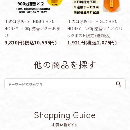
山のはちみつ HIGUCHIEN
山のはちみつ HIGUCHIEN
HONEY 900g詰替×２＋おま
HONEY 280g詰替×１／クリ
け
ックポスト限定（送料込）
9,810円(税込10,595円)
1,921円(税込2,075円)
他の商品を探す
search
Shopping Guide
お買い物ガイド