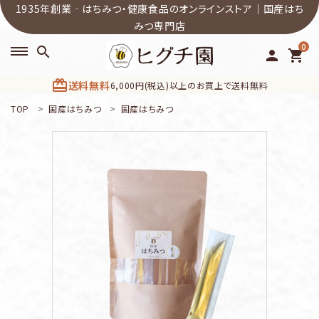
1935年創業‐はちみつ・健康食品のオンラインストア｜国産はち
みつ専門店
0
search
person
shopping_cart
card_giftcard
送料無料
6,000円(税込)以上のお買上で送料無料
TOP
国産はちみつ
国産はちみつ
search
ACCOUNT MENU
ようこそ ゲスト 様
meeting_room
person
ログイン
新規会員登録
カテゴリーから選ぶ
商品一覧