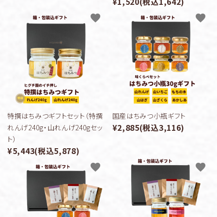
¥1,520(税込1,642)
favorite
favorite
特撰はちみつギフトセット（特撰
国産はちみつ小瓶ギフト
¥2,885(税込3,116)
れんげ240g・山れんげ240gセッ
ト）
¥5,443(税込5,878)
favorite
favorite