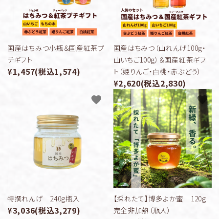
国産はちみつ小瓶＆国産紅茶プ
国産はちみつ（山れんげ100g・
チギフト
山いちご100g）＆国産紅茶ギフ
¥1,457(税込1,574)
ト（姫りんご・白桃・赤ぶどう）
¥2,620(税込2,830)
favorite
favorite
特撰れんげ 240g瓶入
【採れたて】博多よか蜜 120g
¥3,036(税込3,279)
完全非加熱（瓶入）