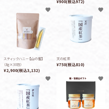
¥900(税込972)
favorite
favorite
スティックハニー【山の蜜】
天の紅茶
¥750(税込810)
（8g×30包）
¥2,900(税込3,132)
favorite
favorite