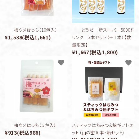
ギフトセット
ヒグチ園について
梅ウメはっち（10包入）
どうだ 新スーパー5000ド
¥1,538(税込1,661)
リンク 3本セット（＋１本）【数
よくある質問
量限定】
¥1,667(税込1,800)
お問い合わせ
favorite
favorite
0120‐512‐710
call
schedule
梅ウメはっち（５包入）
スティックはちみつ＆飴ギフトセ
¥913(税込986)
ット（山の蜜10本・飴セット）