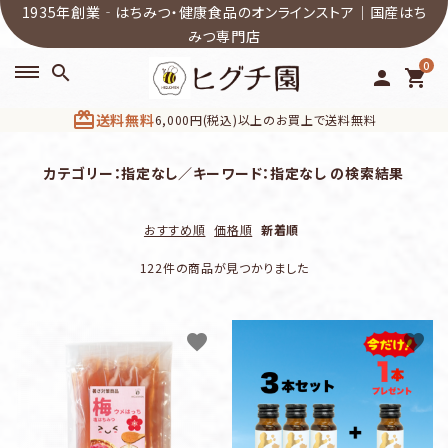
1935年創業‐はちみつ・健康食品のオンラインストア｜国産はち
みつ専門店
0
search
person
shopping_cart
card_giftcard
送料無料
6,000円(税込)以上のお買上で送料無料
search
カテゴリー：指定なし／キーワード：指定なし の検索結果
おすすめ順
価格順
新着順
ACCOUNT MENU
ようこそ ゲスト 様
122件の商品が見つかりました
meeting_room
person
ログイン
新規会員登録
favorite
favorite
カテゴリーから選ぶ
商品一覧