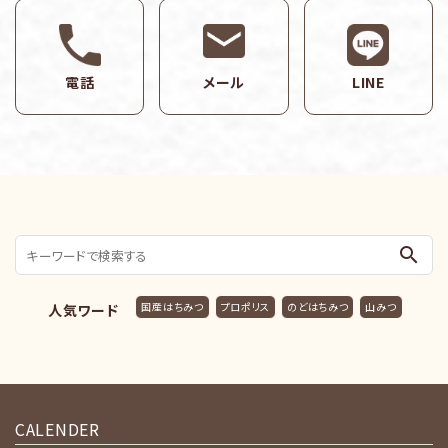
電話
メール
LINE
search
国産はちみつ
プロポリス
のどはちみつ
山みつ
人気ワード
CALENDER