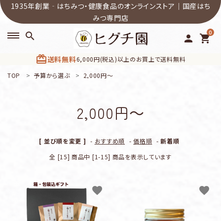
1935年創業‐はちみつ・健康食品のオンラインストア｜国産はち
みつ専門店
0
search
person
shopping_cart
card_giftcard
送料無料
6,000円(税込)以上のお買上で送料無料
TOP
予算から選ぶ
2,000円～
search
2,000円～
ACCOUNT MENU
ようこそ ゲスト 様
[ 並び順を変更 ]
-
おすすめ順
-
価格順
-
新着順
meeting_room
person
ログイン
新規会員登録
全 [15] 商品中 [1-15] 商品を表示しています
カテゴリーから選ぶ
favorite
favorite
商品一覧