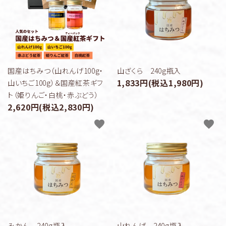
ギフトセット
ヒグチ園について
よくある質問
国産はちみつ（山れんげ100g・
山ざくら 240g瓶入
1,833円(税込1,980円)
山いちご100g）＆国産紅茶ギフ
お問い合わせ
ト（姫りんご・白桃・赤ぶどう）
2,620円(税込2,830円)
0120‐512‐710
call
favorite
favorite
schedule
みかん 240g瓶入
山れんげ 240g瓶入