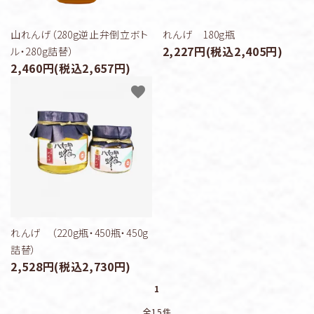
山れんげ（280g逆止弁倒立ボト
れんげ 180g瓶
2,227円(税込2,405円)
ル・280g詰替）
2,460円(税込2,657円)
favorite
れんげ （220g瓶・450瓶・450g
詰替）
2,528円(税込2,730円)
1
全15件