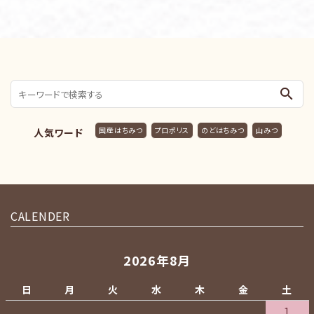
search
国産はちみつ
プロポリス
のどはちみつ
山みつ
人気ワード
CALENDER
2026年8月
日
月
火
水
木
金
土
1